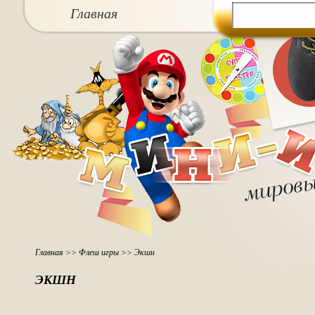
Главная
Главная
>>
Флеш игры
>>
Экшн
ЭКШН