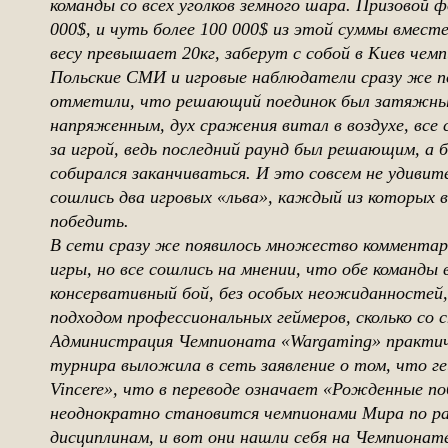
команды со всех уголков земного шара. Призовой 
000$, и чуть более 100 000$ из этой суммы вместе
весу превышает 20кг, заберут с собой в Киев чемп
Польские СМИ и игровые наблюдатели сразу же п
отметили, что решающий поединок был затяжны
напряженным, дух сражения витал в воздухе, все
за игрой, ведь последний раунд был решающим, а б
собирался заканчиваться. И это совсем не удивите
сошлись два игровых «льва», каждый из которых 
победить.
В сети сразу же появилось множество комментари
игры, но все сошлись на мнении, что обе команды 
консервативный бой, без особых неожиданностей, 
подходом профессиональных геймеров, сколько со 
Администрация Чемпионата «Wargaming» практич
турнира выложила в сеть заявление о том, что ге
Vincere», что в переводе означает «Рожденные 
неоднократно становится чемпионами Мира по р
дисциплинам, и вот они нашли себя на Чемпионате 